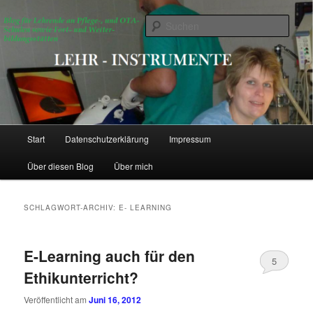
Zum
Zum
Blog für Lehrende an Pflege-, OTA- Schulen sowie Fort- und
Weiterbildungsstätten für Gesundheitsberufe
primären
sekundären
Such
Inhalt
Inhalt
springen
springen
Lehr- Instrumente
Hauptmenü
Start
Datenschutzerklärung
Impressum
Über diesen Blog
Über mich
SCHLAGWORT-ARCHIV:
E- LEARNING
E-Learning auch für den
5
Ethikunterricht?
Veröffentlicht am
Juni 16, 2012