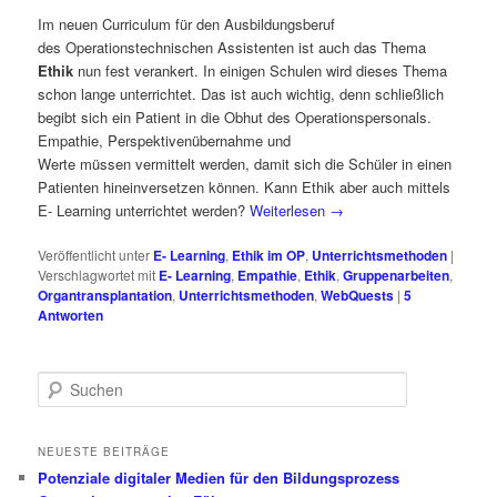
Im neuen Curriculum für den Ausbildungsberuf
des Operationstechnischen Assistenten ist auch das Thema
Ethik
nun fest verankert. In einigen Schulen wird dieses Thema
schon lange unterrichtet. Das ist auch wichtig, denn schließlich
begibt sich ein Patient in die Obhut des Operationspersonals.
Empathie, Perspektivenübernahme und
Werte müssen vermittelt werden, damit sich die Schüler in einen
Patienten hineinversetzen können. Kann Ethik aber auch mittels
E- Learning unterrichtet werden?
Weiterlesen
→
Veröffentlicht unter
E- Learning
,
Ethik im OP
,
Unterrichtsmethoden
|
Verschlagwortet mit
E- Learning
,
Empathie
,
Ethik
,
Gruppenarbeiten
,
Organtransplantation
,
Unterrichtsmethoden
,
WebQuests
|
5
Antworten
S
u
c
h
NEUESTE BEITRÄGE
e
Potenziale digitaler Medien für den Bildungsprozess
n