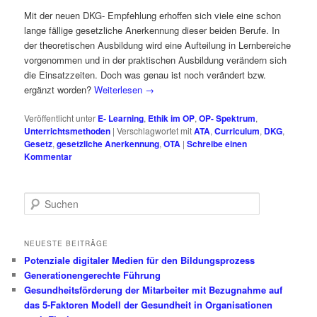
Mit der neuen DKG- Empfehlung erhoffen sich viele eine schon
lange fällige gesetzliche Anerkennung dieser beiden Berufe. In
der theoretischen Ausbildung wird eine Aufteilung in Lernbereiche
vorgenommen und in der praktischen Ausbildung verändern sich
die Einsatzzeiten. Doch was genau ist noch verändert bzw.
ergänzt worden?
Weiterlesen
→
Veröffentlicht unter
E- Learning
,
Ethik im OP
,
OP- Spektrum
,
Unterrichtsmethoden
|
Verschlagwortet mit
ATA
,
Curriculum
,
DKG
,
Gesetz
,
gesetzliche Anerkennung
,
OTA
|
Schreibe einen
Kommentar
S
u
c
h
NEUESTE BEITRÄGE
e
Potenziale digitaler Medien für den Bildungsprozess
n
Generationengerechte Führung
Gesundheitsförderung der Mitarbeiter mit Bezugnahme auf
das 5-Faktoren Modell der Gesundheit in Organisationen