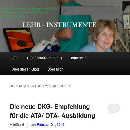
Zum
Zum
Blog für Lehrende an Pflege-, OTA- Schulen sowie Fort- und
Weiterbildungsstätten für Gesundheitsberufe
primären
sekundären
Such
Inhalt
Inhalt
springen
springen
Lehr- Instrumente
Hauptmenü
Start
Datenschutzerklärung
Impressum
Über diesen Blog
Über mich
SCHLAGWORT-ARCHIV:
CURRICULUM
Die neue DKG- Empfehlung
für die ATA/ OTA- Ausbildung
Veröffentlicht am
Februar 21, 2013